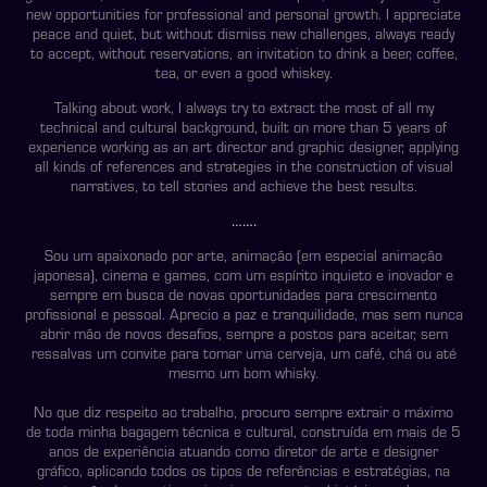
new opportunities for professional and personal growth. I appreciate
peace and quiet, but without dismiss new challenges, always ready
to accept, without reservations, an invitation to drink a beer, coffee,
tea, or even a good whiskey.
Talking about work, I always try to extract the most of all my
technical and cultural background, built on more than 5 years of
experience working as an art director and graphic designer, applying
all kinds of references and strategies in the construction of visual
narratives, to tell stories and achieve the best results.
…….
Sou um apaixonado por arte, animação (em especial animação
japonesa), cinema e games, com um espírito inquieto e inovador e
sempre em busca de novas oportunidades para crescimento
profissional e pessoal. Aprecio a paz e tranquilidade, mas sem nunca
abrir mão de novos desafios, sempre a postos para aceitar, sem
ressalvas um convite para tomar uma cerveja, um café, chá ou até
mesmo um bom whisky.
No que diz respeito ao trabalho, procuro sempre extrair o máximo
de toda minha bagagem técnica e cultural, construída em mais de 5
anos de experiência atuando como diretor de arte e designer
gráfico, aplicando todos os tipos de referências e estratégias, na